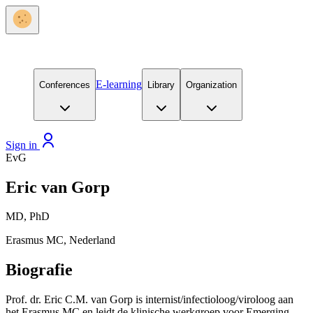
E-learning
Conferences
Library
Organization
Sign in
EvG
Eric van Gorp
MD, PhD
Erasmus MC, Nederland
Biografie
Prof. dr. Eric C.M. van Gorp is internist/infectioloog/viroloog aan
het Erasmus MC en leidt de klinische werkgroep voor Emerging