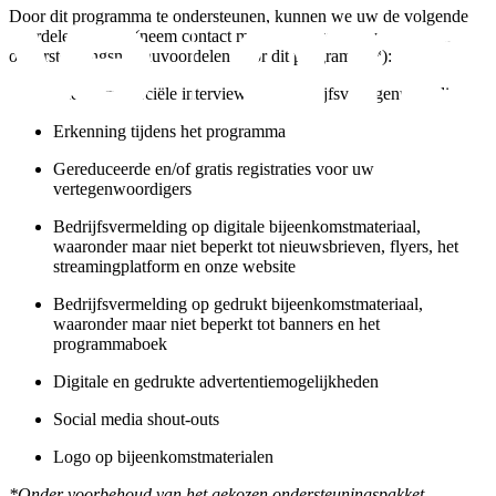
Door dit programma te ondersteunen, kunnen we uw de volgende
voordelen bieden (neem contact met ons op voor de meest recente
ondersteuningsniveauvoordelen voor dit programma*):
Niet-commerciële interviews met bedrijfsvertegenwoordigers
Erkenning tijdens het programma
Gereduceerde en/of gratis registraties voor uw
vertegenwoordigers
Bedrijfsvermelding op digitale bijeenkomstmateriaal,
waaronder maar niet beperkt tot nieuwsbrieven, flyers, het
streamingplatform en onze website
Bedrijfsvermelding op gedrukt bijeenkomstmateriaal,
waaronder maar niet beperkt tot banners en het
programmaboek
Digitale en gedrukte advertentiemogelijkheden
Social media shout-outs
Logo op bijeenkomstmaterialen
*Onder voorbehoud van het gekozen ondersteuningspakket.