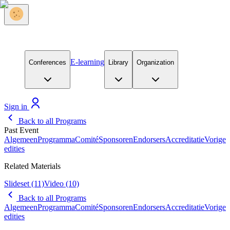
E-learning
Conferences
Library
Organization
Sign in
Back to all Programs
Past Event
Algemeen
Programma
Comité
Sponsoren
Endorsers
Accreditatie
Vorige
edities
Related Materials
Slideset
(11)
Video
(10)
Back to all Programs
Algemeen
Programma
Comité
Sponsoren
Endorsers
Accreditatie
Vorige
edities